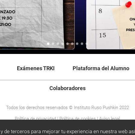
Exámenes TRKI
Plataforma del Alumno
Colaboradores
Todos los derechos reservados © Instituto Ruso Pushkin 2022
Política de privacidad
|
Política de cookies
|
Aviso legal
 y de terceros para mejorar tu experiencia en nuestra web así