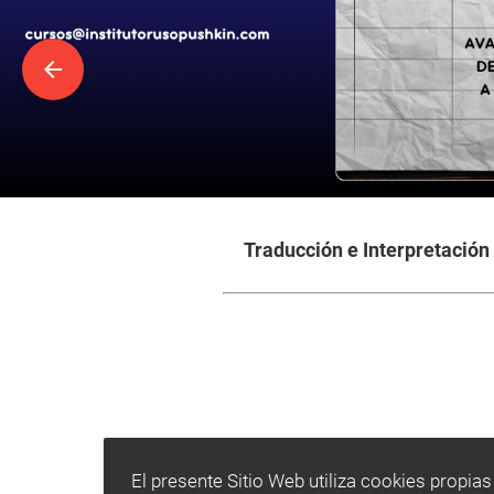
arrow_back
Traducción e Interpretación
El presente Sitio Web utiliza cookies propias