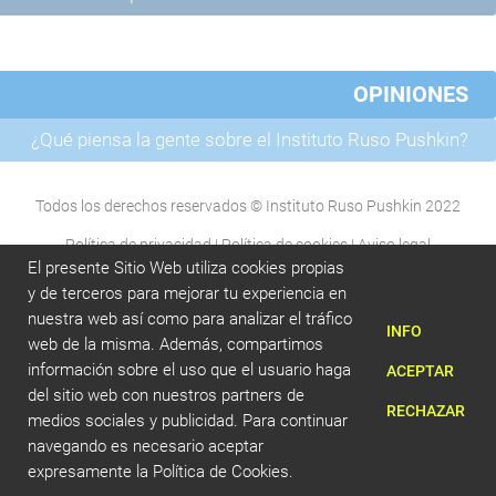
OPINIONES
¿Qué piensa la gente sobre el Instituto Ruso Pushkin?
Todos los derechos reservados © Instituto Ruso Pushkin 2022
Política de privacidad
|
Política de cookies
|
Aviso legal
El presente Sitio Web utiliza cookies propias
y de terceros para mejorar tu experiencia en
nuestra web así como para analizar el tráfico
INFO
web de la misma. Además, compartimos
información sobre el uso que el usuario haga
ACEPTAR
del sitio web con nuestros partners de
RECHAZAR
medios sociales y publicidad. Para continuar
navegando es necesario aceptar
expresamente la Política de Cookies.