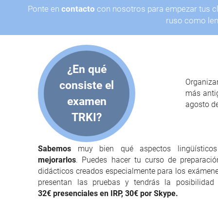
Ponte en
contacto
con nosotros para empezar tus cl
ruso como len
¿En qué
Organiza
consiste el
más anti
examen
agosto de
TRKI?
Sabemos
muy bien qué aspectos lingüístico
mejorarlos
. Puedes hacer tu curso de preparaci
didácticos creados especialmente para los exámenes
presentan las pruebas y tendrás la posibilida
32
€
presenciales en IRP
, 30
€ por
Skype.