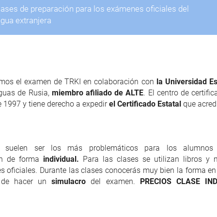
ases de preparación para los exámenes oficiales del
gua extranjera
mos el examen de TRKI en colaboración con
la Universidad E
guas de Rusia,
miembro afiliado de ALTE
. El centro de certifi
 1997 y tiene derecho a expedir
el Certificado Estatal
que acredi
s suelen ser los más problemáticos para los alumno
ón de forma
individual
.
Para las clases se utilizan libros y m
 oficiales. Durante las clases conocerás muy bien la forma en
d de hacer un
simulacro
del examen.
PRECIOS CLASE IND