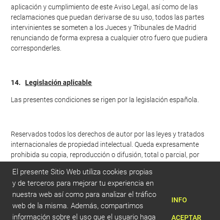
aplicación y cumplimiento de este Aviso Legal, así como de las
reclamaciones que puedan derivarse de su uso, todos las partes
intervinientes se someten a los Jueces y Tribunales de Madrid
renunciando de forma expresa a cualquier otro fuero que pudiera
corresponderles.
14.
Legislación aplicable
Las presentes condiciones se rigen por la legislación española.
Reservados todos los derechos de autor por las leyes y tratados
internacionales de propiedad intelectual. Queda expresamente
prohibida su copia, reproducción o difusión, total o parcial, por
cualquier medio.
El presente Sitio Web utiliza cookies propias
y de terceros para mejorar tu experiencia en
nuestra web así como para analizar el tráfico
INFO
web de la misma. Además, compartimos
información sobre el uso que el usuario haga
ACEPTAR