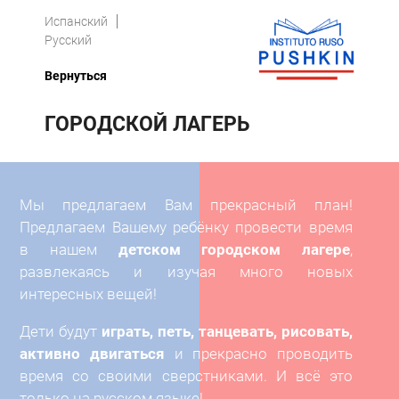
Испанский
Русский
Вернуться
ГОРОДСКОЙ ЛАГЕРЬ
Мы предлагаем Вам прекрасный план!
Предлагаем Вашему ребёнку провести время
в нашем
детском городском лагере
,
развлекаясь и изучая много новых
интересных вещей!
Дети будут
играть, петь, танцевать, рисовать,
активно двигаться
и прекрасно проводить
время со своими сверстниками. И всё это
только на русском языке!