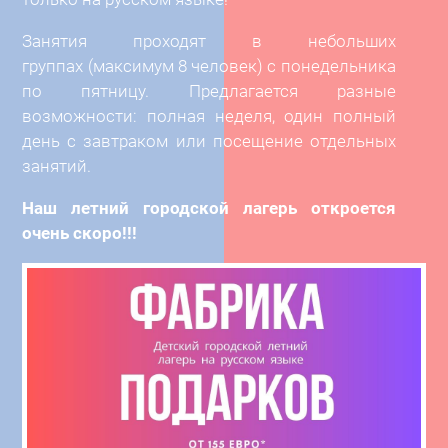
Занятия проходят в небольших
группах (максимум 8 человек) с понедельника
по пятницу. Предлагается разные
возможности: полная неделя, один полный
день с завтраком или посещение отдельных
занятий.
Наш летний городской лагерь откроется
очень скоро!!!