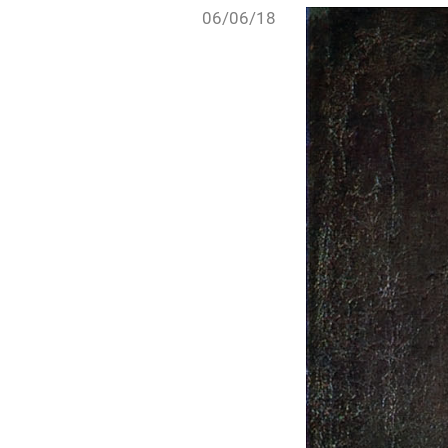
06/06/18
Ahora, junto a todos los proyectos ant
libros–, encontramos libros sobre
Pus