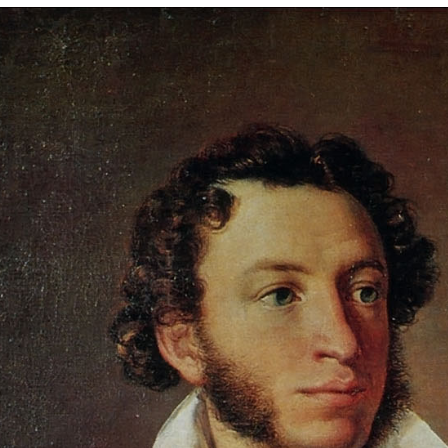
eriores –"Mi libro favorito", "Mi héroe favorito de cuento de hadas", l
hkin
con motivo de la celebración de su cumpleaños el pasado día 