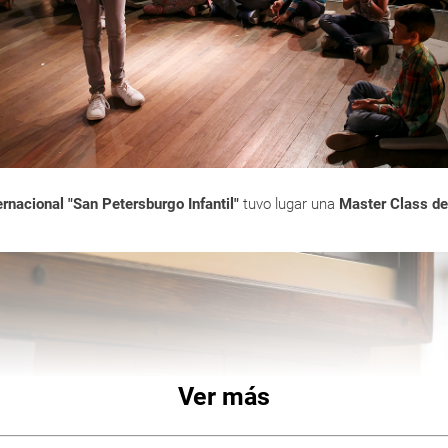
ente de una de las
familias de la aristocracia rusa más antiguas
, cu
am Gannibal, príncipe etíope capturado de niño por esclavistas al ser
tar, ingeniero y noble tras su apadrinamiento por Pedro I el Grande.
de campesina, por las cuales sintió una devoción inmensa hasta el fi
oesía popular rusa
, a pesar de que en su familia se hablaba francés, 
ernacional "San Petersburgo Infantil"
tuvo lugar una
Master Class de
literaria basada principalmente en la literatura y la lengua francesa
isar imitaciones de sus maestros, los franceses Molière, Voltaire y Ev
us propios
diarios de lectores
.
el poeta, dramaturgo y novelista.
Ver más