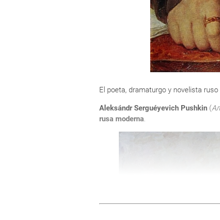
El poeta, dramaturgo y novelista ruso
Aleksándr Serguéyevich Pushkin
(
Ал
rusa moderna
.
Aquel día los alumnos comenzaron
la