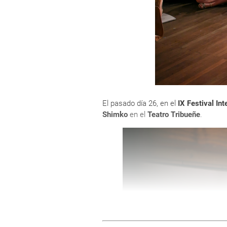
Era hijo de Serguéi Pushkin, descendi
bisnieto, por la rama materna, de Abr
Rusia, donde se convirtió en jefe mili
Su abuela materna y su aya, una humil
profundo amor por los cuentos y la p
El pasado día 26, en el
IX Festival Int
rusa. Recibió una esmerada educación 
Shimko
en el
Teatro Tribueñe
.
edad, tenía gran facilidad para improv
ingleses Byron y Shakespeare.
Los alumnos de ocho años crearon s
Y recitaron fragmentos de las obras d
Ver niños recitando a Pushkin